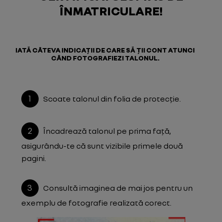
ÎNMATRICULARE!
IATĂ CÂTEVA INDICAȚII DE CARE SĂ ȚII CONT ATUNCI
CÂND FOTOGRAFIEZI TALONUL.
1
Scoate talonul din folia de protecție.
2
Încadrează talonul pe prima față,
asigurându-te că sunt vizibile primele două
pagini.
3
Consultă imaginea de mai jos pentru un
exemplu de fotografie realizată corect.