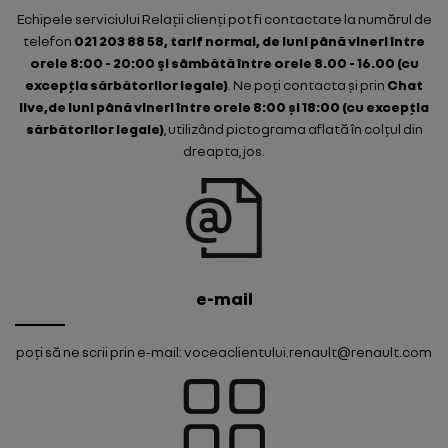
Echipele serviciului Relații clienți pot fi contactate la numărul de
telefon
021 203 88 58, tarif normal, de luni până vineri între
orele 8:00 - 20:00 şi sâmbătă între orele 8.00 - 16.00 (cu
excepția sărbătorilor legale)
. Ne poți contacta și prin
Chat
live,de luni până vineri între orele 8:00 și 18:00 (cu excepția
sărbătorilor legale)
, utilizând pictograma aflată în colțul din
dreapta, jos.
e-mail
poți să ne scrii prin e-mail: voceaclientului.renault@renault.com