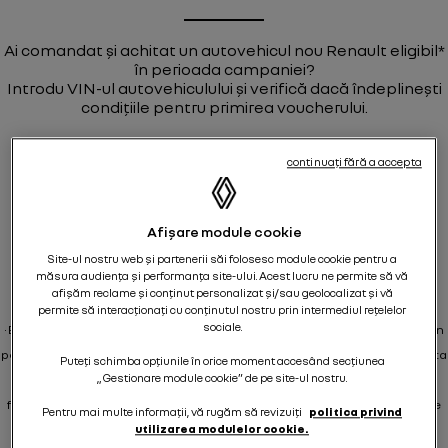
Ai comandat și achitat un autovehicul nou Renault eligibil*
în perioada campaniei?
Introdu VIN-ul autovehiculului și verifică dacă îndeplinești
condițiile pentru primirea voucherului.
continuați fără a accepta
Afișare module cookie
Site-ul nostru web și partenerii săi folosesc module cookie pentru a
măsura audiența și performanța site-ului. Acest lucru ne permite să vă
afișăm reclame și conținut personalizat și/sau geolocalizat și vă
*Campania se adresează:
permite să interacționați cu conținutul nostru prin intermediul rețelelor
sociale.
• Exclusiv clienților persoane fizice cu comandă și factură finală emise în
perioada 02.06.2026 – 30.06.2026, cu înmatriculare până cel târziu la data
Puteți schimba opțiunile în orice moment accesând secțiunea
de 31 iulie 2026, respectiv clienților persoane fizice cu comandă și
„Gestionare module cookie” de pe site-ul nostru.
factură finală emise în perioada 01.07.2026 – 31.07.2026, cu înmatriculare
Pentru mai multe informații, vă rugăm să revizuiți
politica privind
până cel târziu la data de 31 august 2026.
Citește regulamentul
utilizarea modulelor cookie.