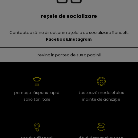
rețele de socializare
Contactează-ne direct prin rețelele de socializare Renault:
Facebook
,
Instagram
.
revino în partea de sus a paginii
primești răspuns rapid
testează modelul ales
solicitării tale
înainte de achiziție
conduci fără griji
fă-ți viața mai ușoară