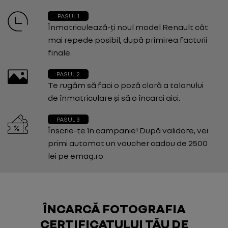
PASUL 1
Înmatriculează-ți noul model Renault cât
mai repede posibil, după primirea facturii
finale.
PASUL 2
Te rugăm să faci o poză clară a talonului
de înmatriculare și să o încarci aici.
PASUL 3
Înscrie-te în campanie! După validare, vei
primi automat un voucher cadou de 2500
lei pe emag.ro
ÎNCARCĂ FOTOGRAFIA
CERTIFICATULUI TĂU DE